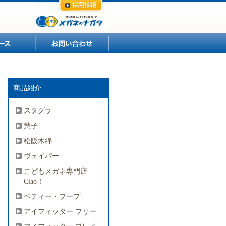
ニュース
お問い合わせ
商品紹介
スタグラ
慧子
松阪木綿
ヴェイパー
こどもメガネ専門店
Ciao！
ベティー・ブープ
アイフィッター フリー