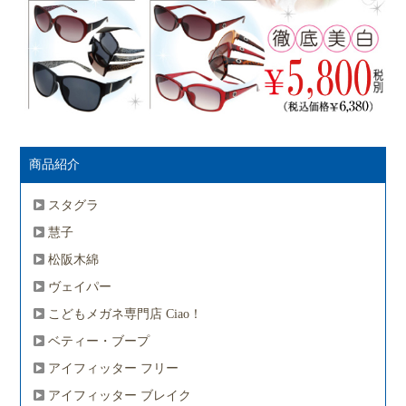
商品紹介
スタグラ
慧子
松阪木綿
ヴェイパー
こどもメガネ専門店 Ciao！
ベティー・ブープ
アイフィッター フリー
アイフィッター ブレイク